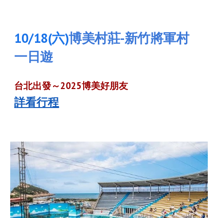
10
/1
8
(六)
博美村莊-新竹將軍村
一日遊
台北出發～2025
博美好朋友
詳看行程