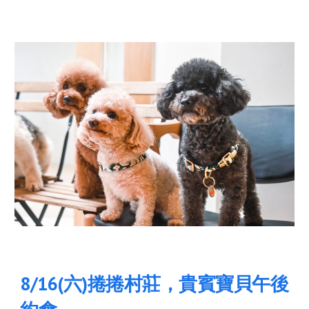
8
/1
6
(
六
)
捲捲村莊，貴賓寶貝午後