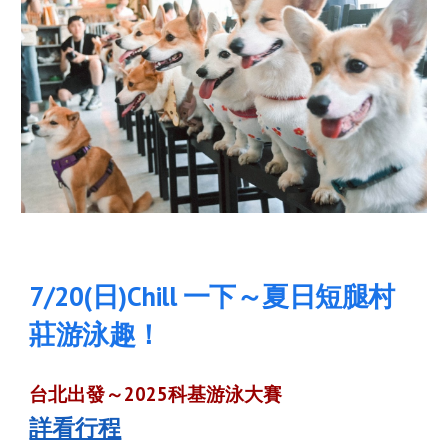
7/
20
(日)
Chill 一下～夏日短腿村
莊游泳趣！
台北出發～2025
科基游泳大賽
詳看行程