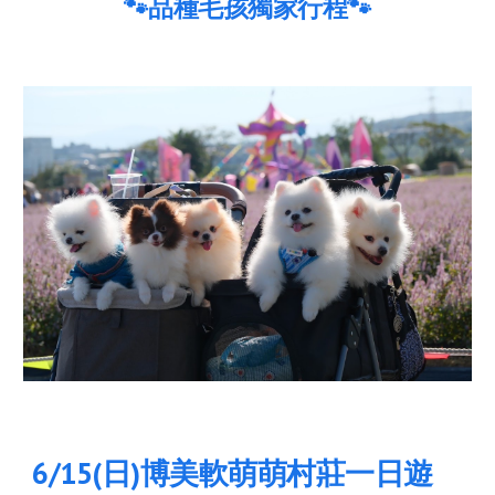
🐾品種毛孩獨家行程🐾
6
/15(
日
)
博美軟萌萌村莊一日遊