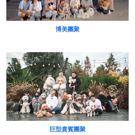
博美
團聚
巨型貴賓
團聚