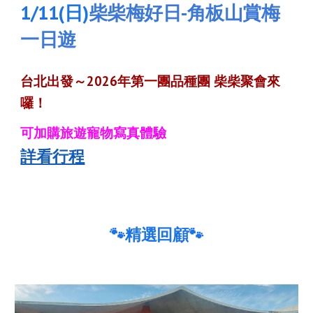
1/11(
日
)
柴柴梅好日-角板山賞梅
一日遊
台北出發～
2026年第一團品種團 柴柴聚會來
囉！
可加購旅遊寵物寫真體驗
詳看行程
🐾精選回顧🐾