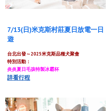
7
/1
3
(日)
米克斯村莊夏日放電一日
遊
台北出發～2025
米克斯
品種犬聚會
特別活動：
炎炎夏日毛孩特製冰霸杯
詳看行程