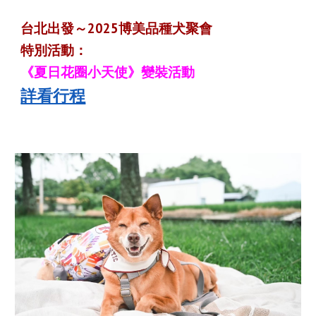
台北出發～2025
博美
品種犬聚會
特別活動：
《夏日花圈小天使》變裝活動
詳看行程