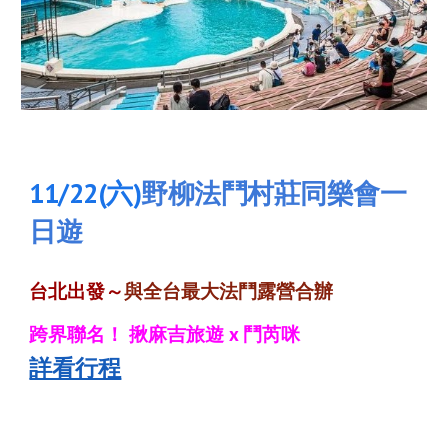
1
1
/
22
(六)
野柳法鬥村莊同樂會一
日遊
台北出發～
與全台最大法鬥露營合辦
跨界聯名！ 揪麻吉旅遊 x 鬥芮咪
詳看行程