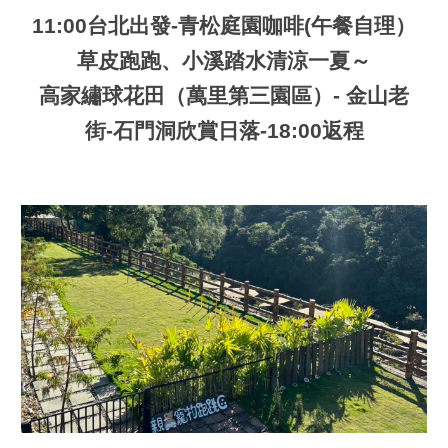
11
:
00
台北出發-青松庭園咖啡(午餐自理）
草皮跑跑、
小溪踏水
清涼一夏
～
高家繡球花田（萬里第三園區）
- 金山老
街-石門洞欣賞日落
-1
8
:
0
0返程