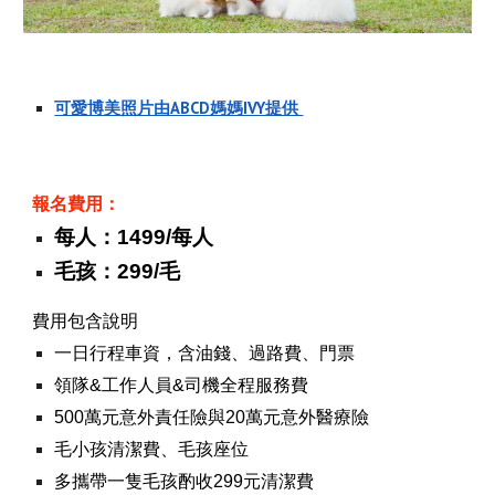
可愛博美照片由ABCD媽媽IVY提供
報名費用：
每人：1499/每人
毛孩：299/毛
費用包含說明
一日行程車資，含油錢、過路費、門票
領隊&工作人員&司機全程服務費
500萬元意外責任險與20萬元意外醫療險
毛小孩清潔費、毛孩座位
多攜帶一隻毛孩酌收
299
元清潔費