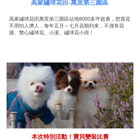
高家繡球花田-萬里第三園區
高家繡球花田萬里第三園區佔地8000多坪超廣，想賞花
不用怕人擠人，每年五月～七月花期到來，不僅有花
牆、雙心繡球花、小溪、繡球花小徑！
本次特別活動！寶貝變裝比賽