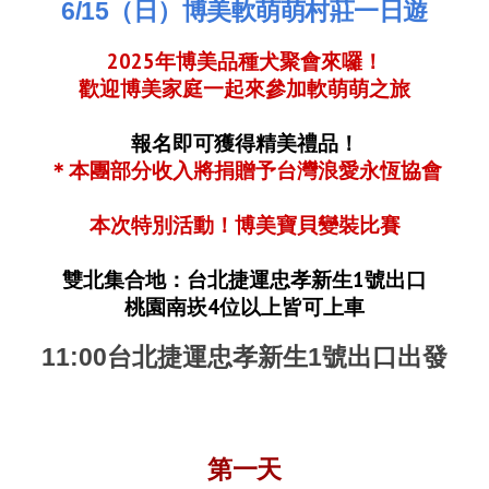
6/15（日）博美軟萌萌村莊一日遊
2025年
博美
品種犬聚會來囉！
歡迎
博美
家庭一起來參加
軟萌萌
之旅
報名即可獲得精美禮品！
＊本團部分收入將捐贈予台灣浪愛永恆協會
本次特別活動！博美寶貝變裝比賽
雙北集合地：台北捷運忠孝新生1號出口
桃園南崁4
位以上皆可上車
11
:
0
0台北捷運忠孝新生1號出口出發
第一天