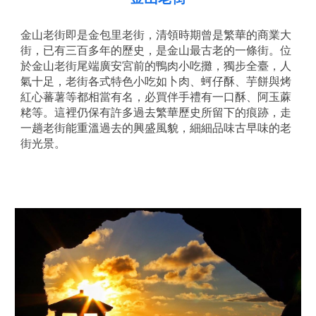
金山老街即是金包里老街，清領時期曾是繁華的商業大
街，已有三百多年的歷史，是金山最古老的一條街。位
於金山老街尾端廣安宮前的鴨肉小吃攤，獨步全臺，人
氣十足，老街各式特色小吃如卜肉、蚵仔酥、芋餅與烤
紅心蕃薯等都相當有名，必買伴手禮有一口酥、阿玉蔴
粩等。這裡仍保有許多過去繁華歷史所留下的痕跡，走
一趟老街能重溫過去的興盛風貌，細細品味古早味的老
街光景。