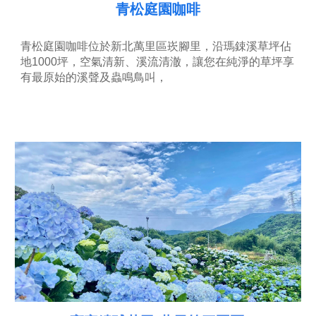
青松庭園咖啡
青松庭園咖 啡位於新北萬里區崁腳里，沿瑪鋉溪草坪佔
地1000坪，空氣清新、溪流清澈，讓您在純淨的草坪享
有最原始的溪聲及蟲鳴鳥叫，