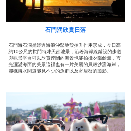
石門洞欣賞日落
石門海石洞是經過海浪沖鑿地殼抬升作用形成，今日高
約10公尺的拱門特殊天然池景，沿著海岸線鋪設的步道
與觀景平台可以欣賞遼闊的海景也能拍攝夕陽餘暈，霞
光灑滿海面的美景這裡也有一片美麗的貝殼沙灘海岸，
淺礁海水間還能見不少的魚群以及寄居蟹的蹤影。