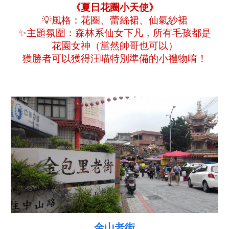
《夏日花圈小天使》
💡風格：花圈、蕾絲裙、仙氣紗裙
✨主題氛圍：森林系仙女下凡，所有
毛孩
都是
花園女神（當然帥哥也可以）
獲勝者可以獲得汪喵特別準備的小禮物唷！
金山老街